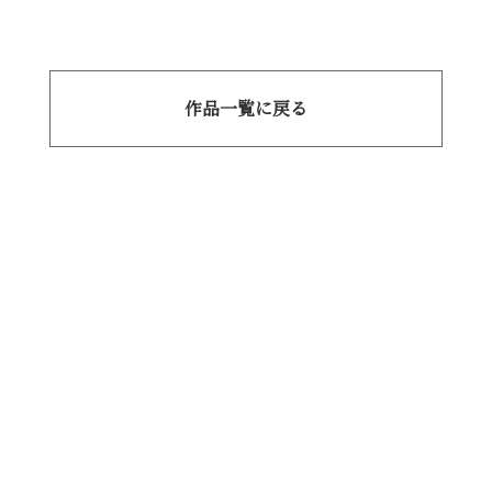
作品一覧に戻る
株式会社
石間工務店
© ISHIMA KOUMUTEN.