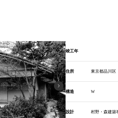
竣工年
住所
東京都品川区
構造
W
設計
村野・森建築